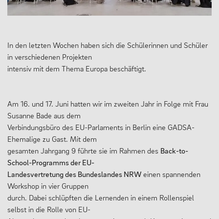
MENSCHEN
In den letzten Wochen haben sich die Schülerinnen und Schüler
Geschäftsverteilungsplan
in verschiedenen Projekten
intensiv mit dem Thema Europa beschäftigt.
Kollegium
Vertretung der Schülerschaft
Am 16. und 17. Juni hatten wir im zweiten Jahr in Folge mit Frau
Praktikum
Susanne Bade aus dem
Erziehungsberechtigte & Förderverein
Verbindungsbüro des EU-Parlaments in Berlin eine GADSA-
Ehemalige zu Gast. Mit dem
Ehemalige
gesamten Jahrgang 9 führte sie im Rahmen des
Back-to-
Schulsozialarbeit
School-Programms der EU-
Landesvertretung des Bundeslandes NRW
einen spannenden
Workshop in vier Gruppen
durch. Dabei schlüpften die Lernenden in einem Rollenspiel
LEBEN
selbst in die Rolle von EU-