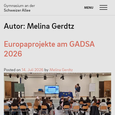
Gymnasium an der
MENU
MENU
Schweizer Allee
Skip
Autor:
Melina Gerdtz
to
FUSSBALL W
Suche
SOMMERBRIEF
M
content
nach:
UNSERE SCHULE
Europaprojekte am GADSA
2026
Unser Leitbild
Schulprogramm
Posted on
14. Juli 2026
by
Melina Gerdtz
Neuigkeiten
Partnerschaften
#dasneueGADSA
Nachhaltigkeit