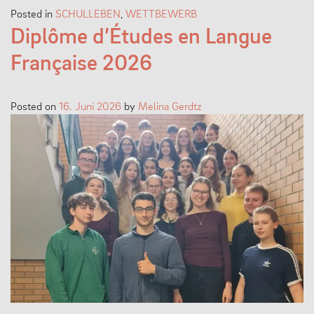
Posted in
SCHULLEBEN
,
WETTBEWERB
Diplôme d’Études en Langue
Française 2026
Posted on
16. Juni 2026
by
Melina Gerdtz