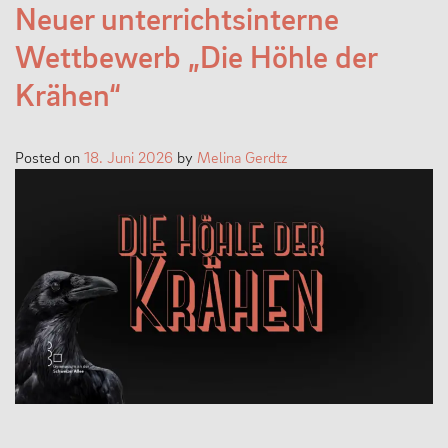
Neuer unterrichtsinterne
Wettbewerb „Die Höhle der
Krähen“
Posted on
18. Juni 2026
by
Melina Gerdtz