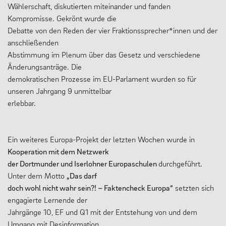
Wählerschaft, diskutierten miteinander und fanden
Oberstufe
Kompromisse. Gekrönt wurde die
Debatte von den Reden der vier Fraktionssprecher*innen und der
Wettbewerbe
anschließenden
Forschung
Abstimmung im Plenum über das Gesetz und verschiedene
Änderungsanträge. Die
Fordern & Fördern
demokratischen Prozesse im EU-Parlament wurden so für
unseren Jahrgang 9 unmittelbar
erlebbar.
SERVICE
Ein weiteres Europa-Projekt der letzten Wochen wurde in
Anfahrt
Kooperation mit dem Netzwerk
der Dortmunder und Iserlohner Europaschulen
durchgeführt.
Krankmeldung
Unter dem Motto
„Das darf
Downloads
doch wohl nicht wahr sein?! – Faktencheck Europa“
setzten sich
engagierte Lernende der
Stundenpläne
Jahrgänge 10, EF und Q1 mit der Entstehung von und dem
Kontakt
Umgang mit Desinformation