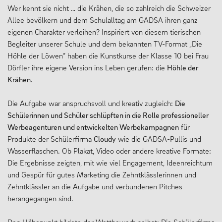
Wer kennt sie nicht … die Krähen, die so zahlreich die Schweizer
Allee bevölkern und dem Schulalltag am GADSA ihren ganz
eigenen Charakter verleihen? Inspiriert von diesem tierischen
Begleiter unserer Schule und dem bekannten TV-Format „Die
Höhle der Löwen“ haben die Kunstkurse der Klasse 10 bei Frau
Dörfler ihre eigene Version ins Leben gerufen: die
Höhle der
Krähen
.
Die Aufgabe war anspruchsvoll und kreativ zugleich:
Die
Schülerinnen und Schüler schlüpften in die Rolle professioneller
Werbeagenturen und entwickelten Werbekampagnen
für
Produkte der Schülerfirma
Cloudy
wie die GADSA-Pullis und
Wasserflaschen. Ob Plakat, Video oder andere kreative Formate:
Die Ergebnisse zeigten, mit wie viel Engagement, Ideenreichtum
und Gespür für gutes Marketing die Zehntklässlerinnen und
Zehntklässler an die Aufgabe und verbundenen Pitches
herangegangen sind.
Den Höhepunkt bildete der Wettbewerb selbst: Die Schülerfirma