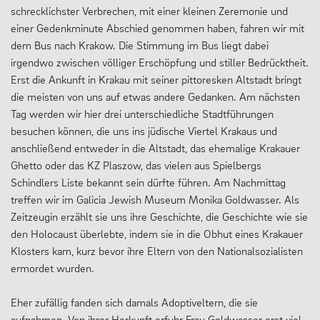
schrecklichster Verbrechen, mit einer kleinen Zeremonie und
einer Gedenkminute Abschied genommen haben, fahren wir mit
dem Bus nach Krakow. Die Stimmung im Bus liegt dabei
irgendwo zwischen völliger Erschöpfung und stiller Bedrücktheit.
Erst die Ankunft in Krakau mit seiner pittoresken Altstadt bringt
die meisten von uns auf etwas andere Gedanken. Am nächsten
Tag werden wir hier drei unterschiedliche Stadtführungen
besuchen können, die uns ins jüdische Viertel Krakaus und
anschließend entweder in die Altstadt, das ehemalige Krakauer
Ghetto oder das KZ Plaszow, das vielen aus Spielbergs
Schindlers Liste bekannt sein dürfte führen. Am Nachmittag
treffen wir im Galicia Jewish Museum Monika Goldwasser. Als
Zeitzeugin erzählt sie uns ihre Geschichte, die Geschichte wie sie
den Holocaust überlebte, indem sie in die Obhut eines Krakauer
Klosters kam, kurz bevor ihre Eltern von den Nationalsozialisten
ermordet wurden.
Eher zufällig fanden sich damals Adoptiveltern, die sie
aufnahmen. Von ihrer Herkunft erfuhr Frau Goldwasser erst viel