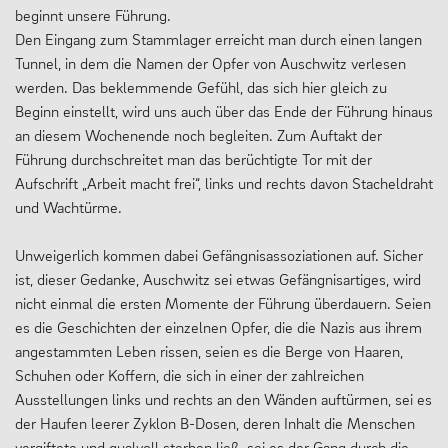
beginnt unsere Führung.
Den Eingang zum Stammlager erreicht man durch einen langen
Tunnel, in dem die Namen der Opfer von Auschwitz verlesen
werden. Das beklemmende Gefühl, das sich hier gleich zu
Beginn einstellt, wird uns auch über das Ende der Führung hinaus
an diesem Wochenende noch begleiten. Zum Auftakt der
Führung durchschreitet man das berüchtigte Tor mit der
Aufschrift „Arbeit macht frei“, links und rechts davon Stacheldraht
und Wachtürme.
Unweigerlich kommen dabei Gefängnisassoziationen auf. Sicher
ist, dieser Gedanke, Auschwitz sei etwas Gefängnisartiges, wird
nicht einmal die ersten Momente der Führung überdauern. Seien
es die Geschichten der einzelnen Opfer, die die Nazis aus ihrem
angestammten Leben rissen, seien es die Berge von Haaren,
Schuhen oder Koffern, die sich in einer der zahlreichen
Ausstellungen links und rechts an den Wänden auftürmen, sei es
der Haufen leerer Zyklon B-Dosen, deren Inhalt die Menschen
vergiftete und qualvoll sterben ließ, sei es der Gang durch die