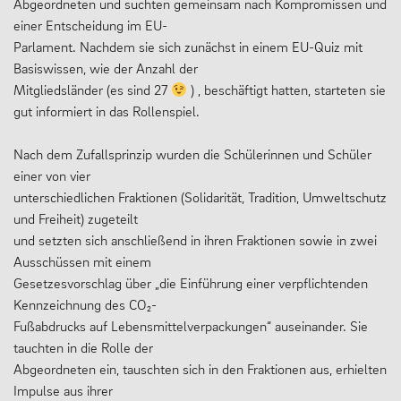
Abgeordneten und suchten gemeinsam nach Kompromissen und
einer Entscheidung im EU-
13plus Nachmittagsangebot
Parlament. Nachdem sie sich zunächst in einem EU-Quiz mit
Austausche und Fahrten
Basiswissen, wie der Anzahl der
Mitgliedsländer (es sind 27
) , beschäftigt hatten, starteten sie
Europa
gut informiert in das Rollenspiel.
Berufliche Orientierung
Nach dem Zufallsprinzip wurden die Schülerinnen und Schüler
Beratung
einer von vier
Menschen und Werke des Monats
unterschiedlichen Fraktionen (Solidarität, Tradition, Umweltschutz
und Freiheit) zugeteilt
und setzten sich anschließend in ihren Fraktionen sowie in zwei
Ausschüssen mit einem
LERNEN
Gesetzesvorschlag über „die Einführung einer verpflichtenden
Kennzeichnung des CO₂-
Fußabdrucks auf Lebensmittelverpackungen“ auseinander. Sie
Fächer
tauchten in die Rolle der
Erprobungsstufe
Abgeordneten ein, tauschten sich in den Fraktionen aus, erhielten
Impulse aus ihrer
Mittelstufe