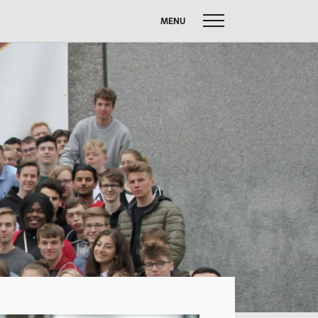
MENU
uche
ach:
FUSSBALL W
SOMMERBRIEF
M
SERVICE
Anfahrt
Krankmeldung
Downloads
Stundenpläne
Kontakt
n