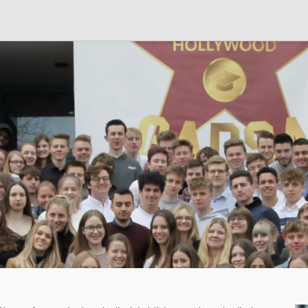
S
n
LEBEN
LERNEN
ilungsplan
13plus Nachmittagsangebot
Fächer
Austausche und Fahrten
Erprobungsstufe
Schülerschaft
Europa
Mittelstufe
Berufliche Orientierung
Oberstufe
chtigte &
Beratung
Wettbewerbe
Menschen und Werke des
Forschung
Monats
Fordern & Förder
it