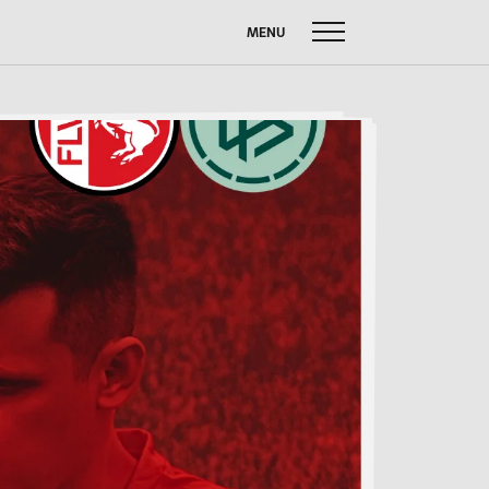
MENU
uche
ach:
FUSSBALL W
SOMMERBRIEF
M
SERVICE
Anfahrt
Krankmeldung
Downloads
Stundenpläne
Kontakt
n