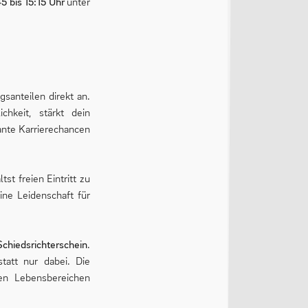
5 bis 15:15 Uhr
unter
santeilen direkt an.
hkeit, stärkt dein
ante Karrierechancen
st freien Eintritt zu
ine Leidenschaft für
Schiedsrichterschein
.
tatt nur dabei. Die
len Lebensbereichen