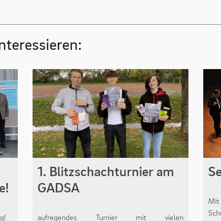
nteressieren:
1. Blitzschachturnier am
Se
e!
GADSA
Mit
Sch
g!
aufregendes Turnier mit vielen