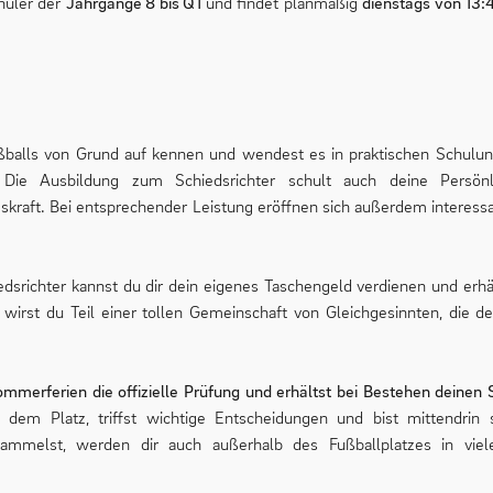
hüler der
Jahrgänge 8 bis Q1
und findet planmäßig
dienstags von 13:4
balls von Grund auf kennen und wendest es in praktischen Schulung
ie Ausbildung zum Schiedsrichter schult auch deine Persönlic
kraft. Bei entsprechender Leistung eröffnen sich außerdem interess
edsrichter kannst du dir dein eigenes Taschengeld verdienen und erhält
g wirst du Teil einer tollen Gemeinschaft von Gleichgesinnten, die de
mmerferien die offizielle Prüfung und erhältst bei Bestehen deinen 
em Platz, triffst wichtige Entscheidungen und bist mittendrin s
 sammelst, werden dir auch außerhalb des Fußballplatzes in vie