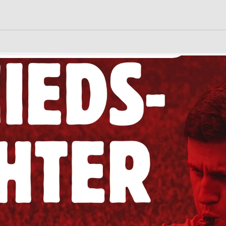
S
n
LEBEN
LERNEN
ilungsplan
13plus Nachmittagsangebot
Fächer
Austausche und Fahrten
Erprobungsstufe
Schülerschaft
Europa
Mittelstufe
Berufliche Orientierung
Oberstufe
chtigte &
Beratung
Wettbewerbe
Menschen und Werke des
Forschung
Monats
Fordern & Förder
it