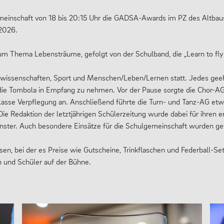
meinschaft von 18 bis 20:15 Uhr die GADSA-Awards im PZ des Altbau
/2026.
um Thema Lebensträume, gefolgt von der Schulband, die „Learn to fly“ 
rwissenschaften, Sport und Menschen/Leben/Lernen statt. Jedes gee
 die Tombola in Empfang zu nehmen. Vor der Pause sorgte die Chor-AG 
lasse Verpflegung an. Anschließend führte die Turn- und Tanz-AG etwa
ie Redaktion der letztjährigen Schülerzeitung wurde dabei für ihren er
ster. Auch besondere Einsätze für die Schulgemeinschaft wurden ge
en, bei der es Preise wie Gutscheine, Trinkflaschen und Federball-S
n und Schüler auf der Bühne.