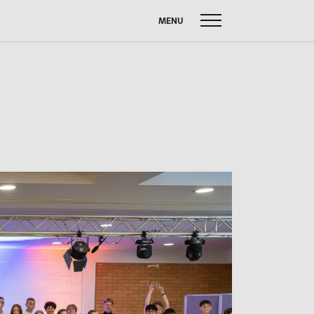
MENU
uche
ach:
FUSSBALL W
SOMMERBRIEF
M
SERVICE
Anfahrt
Krankmeldung
Downloads
Stundenpläne
Kontakt
n