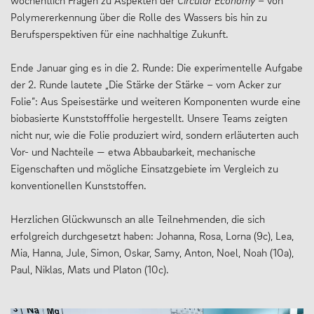
wöchentlich Fragen zu Aspekten der
Circular Economy
– von
Polymererkennung über die Rolle des Wassers bis hin zu
13plus Nachmittagsangebot
Berufsperspektiven für eine nachhaltige Zukunft.
Austausche und Fahrten
Ende Januar ging es in die 2. Runde: Die experimentelle Aufgabe
Europa
der 2. Runde lautete „Die Stärke der Stärke – vom Acker zur
Berufliche Orientierung
Folie“: Aus Speisestärke und weiteren Komponenten wurde eine
biobasierte Kunststofffolie hergestellt. Unsere Teams zeigten
Beratung
nicht nur, wie die Folie produziert wird, sondern erläuterten auch
Menschen und Werke des Monats
Vor- und Nachteile — etwa Abbaubarkeit, mechanische
Eigenschaften und mögliche Einsatzgebiete im Vergleich zu
konventionellen Kunststoffen.
LERNEN
Herzlichen Glückwunsch an alle Teilnehmenden, die sich
erfolgreich durchgesetzt haben: Johanna, Rosa, Lorna (9c), Lea,
Mia, Hanna, Jule, Simon, Oskar, Samy, Anton, Noel, Noah (10a),
Fächer
Paul, Niklas, Mats und Platon (10c).
Erprobungsstufe
Mittelstufe