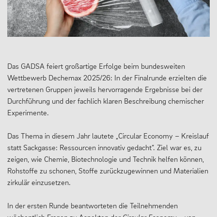
MENSCHEN
Geschäftsverteilungsplan
Das GADSA feiert großartige Erfolge beim bundesweiten
Kollegium
Wettbewerb Dechemax 2025/26: In der Finalrunde erzielten die
Vertretung der Schülerschaft
vertretenen Gruppen jeweils hervorragende Ergebnisse bei der
Durchführung und der fachlich klaren Beschreibung chemischer
Praktikum
Experimente.
Erziehungsberechtigte & Förderverein
Das Thema in diesem Jahr lautete „Circular Economy – Kreislauf
Ehemalige
statt Sackgasse: Ressourcen innovativ gedacht“. Ziel war es, zu
Schulsozialarbeit
zeigen, wie Chemie, Biotechnologie und Technik helfen können,
Rohstoffe zu schonen, Stoffe zurückzugewinnen und Materialien
zirkulär einzusetzen.
LEBEN
In der ersten Runde beantworteten die Teilnehmenden