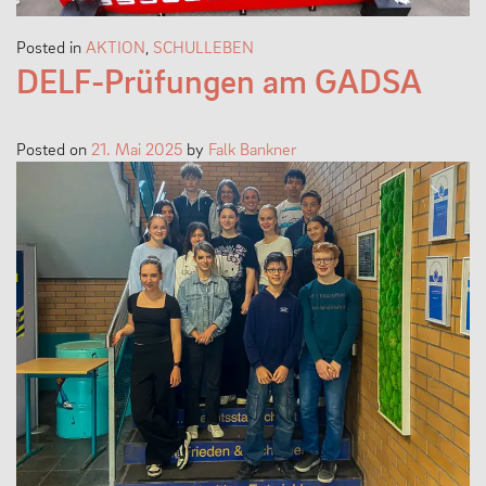
Posted in
AKTION
,
SCHULLEBEN
DELF-Prüfungen am GADSA
Posted on
21. Mai 2025
by
Falk Bankner