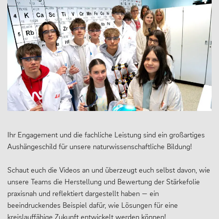
Oberstufe
Wettbewerbe
Forschung
Fordern & Fördern
SERVICE
Ihr Engagement und die fachliche Leistung sind ein großartiges
Anfahrt
Aushängeschild für unsere naturwissenschaftliche Bildung!
Krankmeldung
Schaut euch die Videos an und überzeugt euch selbst davon, wie
Downloads
unsere Teams die Herstellung und Bewertung der Stärkefolie
praxisnah und reflektiert dargestellt haben — ein
Stundenpläne
beeindruckendes Beispiel dafür, wie Lösungen für eine
Kontakt
kreislauffähige Zukunft entwickelt werden können!