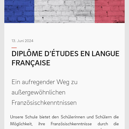
MENSCHEN
Geschäftsverteilungsplan
13. Juni 2024
Kollegium
DIPLÔME D’ÉTUDES EN LANGUE
Vertretung der Schülerschaft
FRANÇAISE
Praktikum
Erziehungsberechtigte & Förderverein
Ein aufregender Weg zu
Ehemalige
außergewöhnlichen
Schulsozialarbeit
Französischkenntnissen
Unsere Schule bietet den Schülerinnen und Schülern die
LEBEN
Möglichkeit, ihre Französischkenntnisse durch die