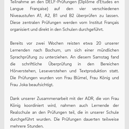
Teilnahme an den DELF-Prüfungen (Diplôme d’Études en
Langue Française) auf den vier verschiedenen
13plus Nachmittagsangebot
Niveaustufen A1, A2, B1 und B2 überprüfen zu lassen.
Austausche und Fahrten
Diese zentralen Prüfungen werden vom Institut Français
organisiert und direkt in den Schulen durchgeführt.
Europa
Berufliche Orientierung
Bereits vor zwei Wochen reisten etwa 20 unserer
Lernenden nach Bochum, um sich einer mündlichen
Beratung
Sprachprüfung zu unterziehen. An diesem Samstag fand
Menschen und Werke des Monats
die schriftliche Überprüfung in den Bereichen
Hörverstehen, Leseverstehen und Textproduktion statt.
Die Prüfungen wurden von Frau Blümel, Frau König und
Frau Joka beaufsichtigt.
LERNEN
Dank unserer Zusammenarbeit mit der ADR, die von Frau
König koordiniert wird, nahmen auch Lernende der
Fächer
Realschule an den Prüfungen teil, die in unserer Schule
Erprobungsstufe
durchgeführt wurden. Die Prüfungen dauerten teilweise
mehrere Stunden.
Mittelstufe