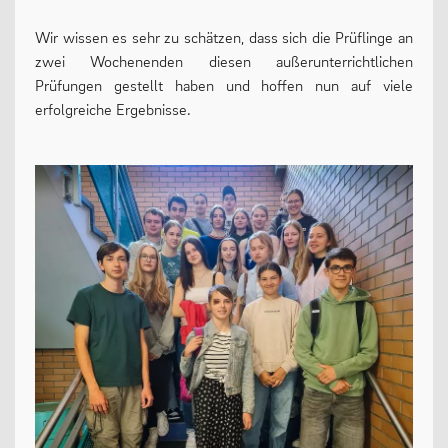
Oberstufe
Wir wissen es sehr zu schätzen, dass sich die Prüflinge an
zwei Wochenenden diesen außerunterrichtlichen
Wettbewerbe
Prüfungen gestellt haben und hoffen nun auf viele
Forschung
erfolgreiche Ergebnisse.
Fordern & Fördern
SERVICE
Anfahrt
Krankmeldung
Downloads
Stundenpläne
Kontakt