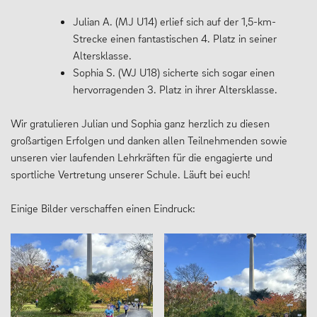
Julian A. (MJ U14) erlief sich auf der 1,5-km-
Oberstufe
Strecke einen fantastischen 4. Platz in seiner
Wettbewerbe
Altersklasse.
Sophia S. (WJ U18) sicherte sich sogar einen
Forschung
hervorragenden 3. Platz in ihrer Altersklasse.
Fordern & Fördern
Wir gratulieren Julian und Sophia ganz herzlich zu diesen
großartigen Erfolgen und danken allen Teilnehmenden sowie
unseren vier laufenden Lehrkräften für die engagierte und
SERVICE
sportliche Vertretung unserer Schule. Läuft bei euch!
Einige Bilder verschaffen einen Eindruck:
Anfahrt
Krankmeldung
Downloads
Stundenpläne
Kontakt