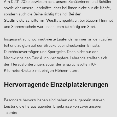
Am 02.11.2025 bewiesen acht unsere Schülerinnen und Schüler
sowie vier unsere Lehrkräfte, dass bei ihnen nicht nur die Köpfe,
13plus Nachmittagsangebot
sondern auch die Beine richtig fit sind! Bei den
Austausche und Fahrten
Stadtmeisterschaften im Westfalenparklauf
, bei blauem Himmel
und Sonnernschein war unser Team tatkräftig am Start.
Europa
Berufliche Orientierung
Insgesamt
acht hochmotivierte Laufende
nahmen an den Läufen
teil und zeigten auf der Strecke beeindruckenden Einsatz,
Beratung
Durchhaltevermögen und Sportgeist. Doch nicht nur der
Menschen und Werke des Monats
Nachwuchs gab Gas: Auch vier tapfere Lehrende stellten sich
den Herausforderungen, sogar der anspruchsvollen 10-
Kilometer-Distanz mit einigen Höhenmetern.
LERNEN
Hervorragende Einzelplatzierungen
Fächer
Besonders hervorzuheben sind neben der allgemein starken
Leistung die herausragenden Ergebnisse von zwei unserer
Erprobungsstufe
Talente:
Mittelstufe