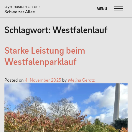
Gymnasium an der
MENU
MENU
Schweizer Allee
Skip
Schlagwort:
Westfalenlauf
to
FUSSBALL W
Suche
SOMMERBRIEF
M
content
nach:
UNSERE SCHULE
Starke Leistung beim
Westfalenparklauf
Unser Leitbild
Schulprogramm
Posted on
4. November 2025
by
Melina Gerdtz
Neuigkeiten
Partnerschaften
#dasneueGADSA
Nachhaltigkeit