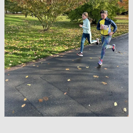
MENSCHEN
Geschäftsverteilungsplan
Kollegium
Vertretung der Schülerschaft
Praktikum
Erziehungsberechtigte & Förderverein
Ehemalige
Schulsozialarbeit
LEBEN