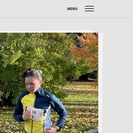
MENU
uche
ach:
FUSSBALL W
SOMMERBRIEF
M
SERVICE
Anfahrt
Krankmeldung
Downloads
Stundenpläne
Kontakt
n