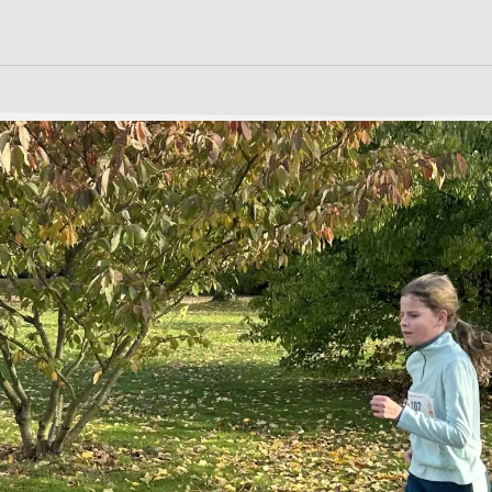
S
n
LEBEN
LERNEN
ilungsplan
13plus Nachmittagsangebot
Fächer
Austausche und Fahrten
Erprobungsstufe
Schülerschaft
Europa
Mittelstufe
Berufliche Orientierung
Oberstufe
chtigte &
Beratung
Wettbewerbe
Menschen und Werke des
Forschung
Monats
Fordern & Förder
it