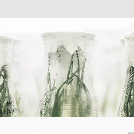
S
n
LEBEN
LERNEN
ilungsplan
13plus Nachmittagsangebot
Fächer
Austausche und Fahrten
Erprobungsstufe
Schülerschaft
Europa
Mittelstufe
Berufliche Orientierung
Oberstufe
chtigte &
Beratung
Wettbewerbe
Menschen und Werke des
Forschung
Monats
Fordern & Förder
it