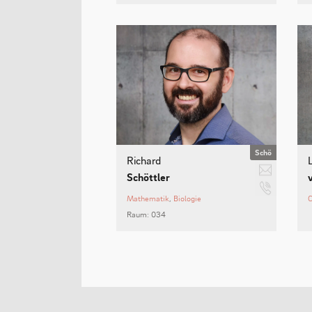
Schö
Klassenleitung 7F, Koordination der
Richard
st
r.schoettler
Verwaltung, Schach
Schöttler
02315021323
Mathematik
Biologie
Raum: 034