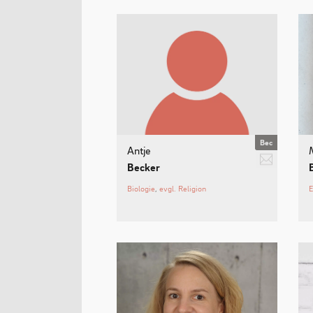
Bec
stellvertretende Klassenleitung 8A,
Antje
a.becker
stellvertretender Fachvorsitz Biologie,
Becker
Adventsbasar
Biologie
evgl. Religion
E