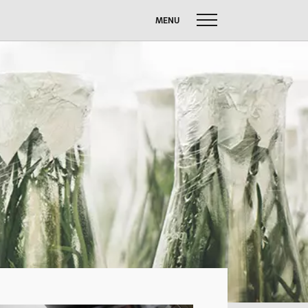
MENU
uche
ach:
FUSSBALL W
SOMMERBRIEF
M
SERVICE
Anfahrt
Krankmeldung
Downloads
Stundenpläne
Kontakt
n