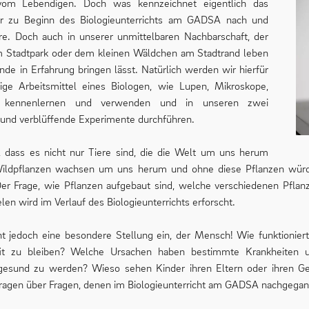
 vom Lebendigen. Doch was kennzeichnet eigentlich das
r zu Beginn des Biologieunterrichts am GADSA nach und
e. Doch auch in unserer unmittelbaren Nachbarschaft, der
m Stadtpark oder dem kleinen Wäldchen am Stadtrand leben
ende in Erfahrung bringen lässt. Natürlich werden wir hierfür
e Arbeitsmittel eines Biologen, wie Lupen, Mikroskope,
w. kennenlernen und verwenden und in unseren zwei
 und verblüffende Experimente durchführen.
, dass es nicht nur Tiere sind, die die Welt um uns herum
Wildpflanzen wachsen um uns herum und ohne diese Pflanzen würd
 Der Frage, wie Pflanzen aufgebaut sind, welche verschiedenen Pflan
elen wird im Verlauf des Biologieunterrichts erforscht.
t jedoch eine besondere Stellung ein, der Mensch! Wie funktionier
it zu bleiben? Welche Ursachen haben bestimmte Krankheiten 
esund zu werden? Wieso sehen Kinder ihren Eltern oder ihren Ge
Fragen über Fragen, denen im Biologieunterricht am GADSA nachgegan