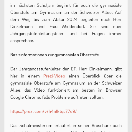
im nächsten Schuljahr beginnt für euch die gymnasiale
13plus Nachmittagsangebot
Oberstufe am Gymnasium an der Schweizer Allee. Auf
dem Weg bis zum Abitur 2024 begleiten euch Herr
Austausche und Fahrten
Dinkelmann und Frau Middendorf. Sie sind euer
Europa
Jahrgangstufenleitungsteam und bei Fragen immer
ansprechbar.
Berufliche Orientierung
Beratung
Basisinformationen zur gymnasialen Oberstufe
Menschen und Werke des Monats
Der Jahrgangsstufenleiter der EF, Herr Dinkelmann, gibt
hier in einem
Prezi-Video
einen Überblick über die
gymnasiale Oberstufe am Gymnasium an der Schweizer
LERNEN
Allee, das Video funktioniert am besten im Browser
Google Chrome, falls Probleme auftreten sollten:
Fächer
https://prezi.com/v/h4nlktqs77e9/
Erprobungsstufe
Das Schulministerium erläutert in seiner Broschüre auch
Mittelstufe