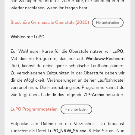
alle wichtigen Schritte bis zum Abitur, hier könnt ihr immer
wieder nachlesen, wenn ihr Fragen habt:
Oberstufe
Wettbewerbe
Broschüre Gymnasiale Oberstufe (2020)
Herunterladen
Forschung
Wahlen mit LuPO
Fordern & Fördern
Zur Wahl eurer Kurse für die Oberstufe nutzen wir
LuPO
.
Mit diesem Programm, das nur auf
Windows-Rechnern
läuft, kannst du deine ganze schulische Laufbahn planen.
SERVICE
Zu verschiedenen Zeitpunkten in der Oberstufe geben wir
dir die Möglickeit, Veränderungen an deiner Laufbahndatei
vorzunehmen. Die Handhabung des Programms kannst du
Anfahrt
wie folgt üben. Lade dir das folgende
ZIP-Archiv
herunter:
Krankmeldung
LuPO Programmdateien
Herunterladen
Downloads
Stundenpläne
Entpacke alle Dateien in ein Verzeichnis. Du brauchst
zunächst die Datei
LuPO_NRW_SV.exe.
Klicke Sie an. Nun
Kontakt