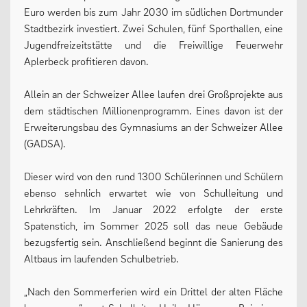
Euro werden bis zum Jahr 2030 im südlichen Dortmunder
Oberstufe
Stadtbezirk investiert. Zwei Schulen, fünf Sporthallen, eine
Jugendfreizeitstätte und die Freiwillige Feuerwehr
Wettbewerbe
Aplerbeck profitieren davon.
Forschung
Allein an der Schweizer Allee laufen drei Großprojekte aus
Fordern & Fördern
dem städtischen Millionenprogramm. Eines davon ist der
Erweiterungsbau des Gymnasiums an der Schweizer Allee
(GADSA).
SERVICE
Dieser wird von den rund 1300 Schülerinnen und Schülern
ebenso sehnlich erwartet wie von Schulleitung und
Anfahrt
Lehrkräften. Im Januar 2022 erfolgte der erste
Spatenstich, im Sommer 2025 soll das neue Gebäude
Krankmeldung
bezugsfertig sein. Anschließend beginnt die Sanierung des
Downloads
Altbaus im laufenden Schulbetrieb.
Stundenpläne
„Nach den Sommerferien wird ein Drittel der alten Fläche
Kontakt