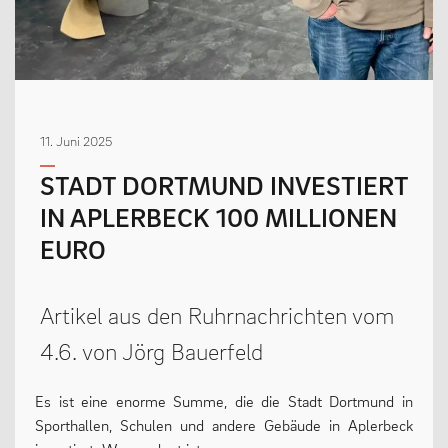
MENSCHEN
Geschäftsverteilungsplan
11. Juni 2025
Kollegium
STADT DORTMUND INVESTIERT
Vertretung der Schülerschaft
IN APLERBECK 100 MILLIONEN
Praktikum
EURO
Erziehungsberechtigte & Förderverein
Ehemalige
Artikel aus den Ruhrnachrichten vom
Schulsozialarbeit
4.6. von Jörg Bauerfeld
Es ist eine enorme Summe, die die Stadt Dortmund in
LEBEN
Sporthallen, Schulen und andere Gebäude in Aplerbeck