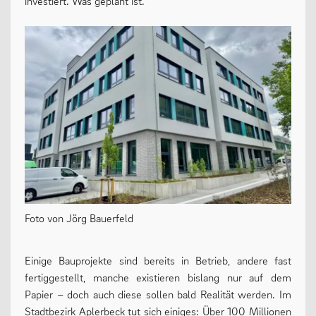
investiert. Was geplant ist.
13plus Nachmittagsangebot
Austausche und Fahrten
Europa
Berufliche Orientierung
Beratung
Menschen und Werke des Monats
LERNEN
Foto von Jörg Bauerfeld
Einige Bauprojekte sind bereits in Betrieb, andere fast
Fächer
fertiggestellt, manche existieren bislang nur auf dem
Erprobungsstufe
Papier – doch auch diese sollen bald Realität werden. Im
Stadtbezirk Aplerbeck tut sich einiges: Über 100 Millionen
Mittelstufe