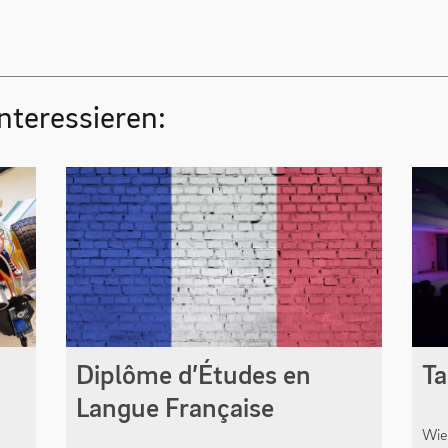
nteressieren:
Diplôme d’Études en
T
Langue Française
Wie