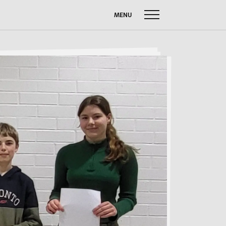
MENU
uche
ach:
FUSSBALL W
SOMMERBRIEF
M
SERVICE
Anfahrt
Krankmeldung
Downloads
Stundenpläne
Kontakt
n