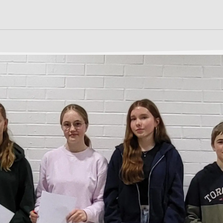
S
n
LEBEN
LERNEN
ilungsplan
13plus Nachmittagsangebot
Fächer
Austausche und Fahrten
Erprobungsstufe
Schülerschaft
Europa
Mittelstufe
Berufliche Orientierung
Oberstufe
chtigte &
Beratung
Wettbewerbe
Menschen und Werke des
Forschung
Monats
Fordern & Förder
it