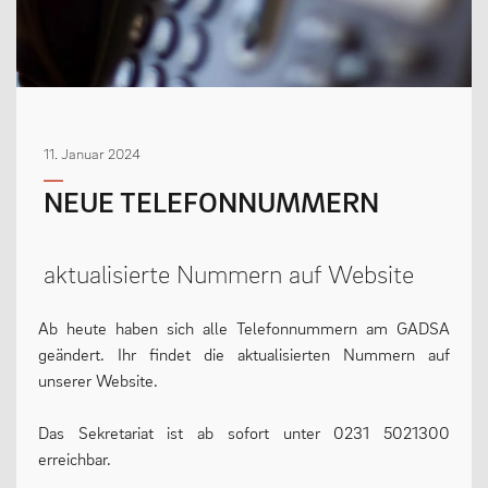
MENSCHEN
Geschäftsverteilungsplan
11. Januar 2024
Kollegium
NEUE TELEFONNUMMERN
Vertretung der Schülerschaft
Praktikum
aktualisierte Nummern auf Website
Erziehungsberechtigte & Förderverein
Ehemalige
Ab heute haben sich alle Telefonnummern am GADSA
Schulsozialarbeit
geändert. Ihr findet die aktualisierten Nummern auf
unserer Website.
Das Sekretariat ist ab sofort unter 0231 5021300
LEBEN
erreichbar.