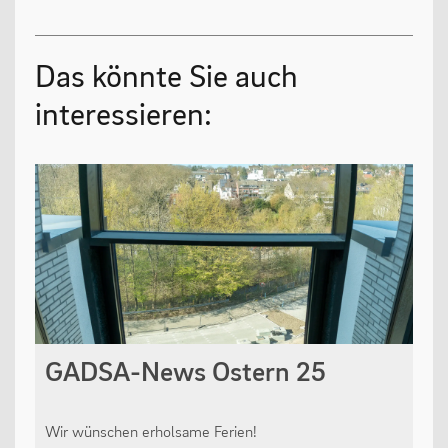
13plus Nachmittagsangebot
Das könnte Sie auch
Austausche und Fahrten
interessieren:
Europa
Berufliche Orientierung
Beratung
Menschen und Werke des Monats
LERNEN
GADSA-News Ostern 25
Fächer
Erprobungsstufe
Wir wünschen erholsame Ferien!
Mittelstufe