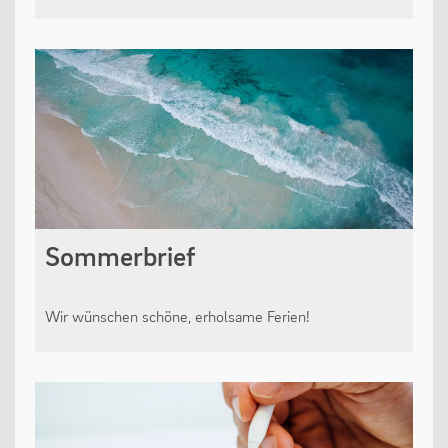
Oberstufe
Wettbewerbe
Forschung
Fordern & Fördern
SERVICE
Sommerbrief
Anfahrt
Wir wünschen schöne, erholsame Ferien!
Krankmeldung
Downloads
Stundenpläne
Kontakt