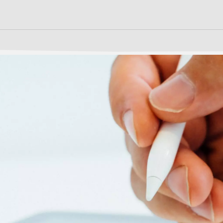
S
n
LEBEN
LERNEN
ilungsplan
13plus Nachmittagsangebot
Fächer
Austausche und Fahrten
Erprobungsstufe
Schülerschaft
Europa
Mittelstufe
Berufliche Orientierung
Oberstufe
chtigte &
Beratung
Wettbewerbe
Menschen und Werke des
Forschung
Monats
Fordern & Förder
it