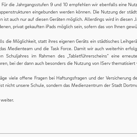
 Für die Jahrgangsstufen 9 und 10 empfehlen wir ebenfalls eine Nut
gruppenstrukturen eingebunden werden können. Die Nutzung der städ
n ist auch nur auf diesen Geräten möglich. Allerdings wird in diesen
nen, privat gekauften iPads möglich sein, sofern das von Ihnen gewün
s die Möglichkeit, statt ihres eigenen Geräts ein städtisches Leihger
das Medienteam und die Task Force. Damit wir auch weiterhin erfolgre
 Schuljahres im Rahmen des „Tabletführerscheins“ eine erneute
en, bei der dann auch besonders die Nutzung von IServ thematisiert 
träge viele offene Fragen bei Haftungsfragen und der Versicherung d
e ist nicht unsere Schule, sondern das Medienzentrum der Stadt Dortm
 weiter.