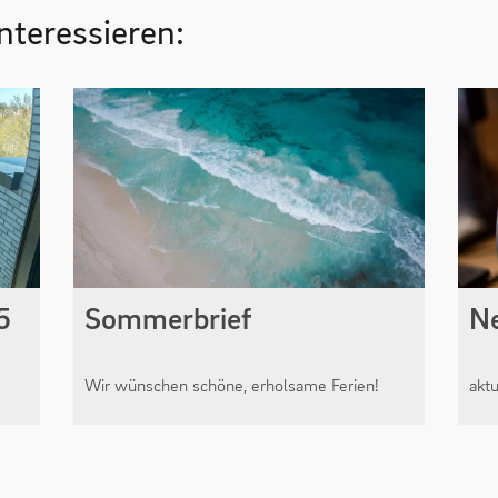
nteressieren:
5
Sommerbrief
N
Wir wünschen schöne, erholsame Ferien!
akt