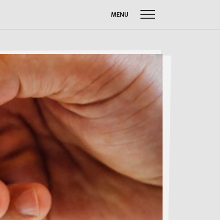
MENU
uche
ach:
FUSSBALL W
SOMMERBRIEF
M
SERVICE
Anfahrt
Krankmeldung
Downloads
Stundenpläne
Kontakt
n