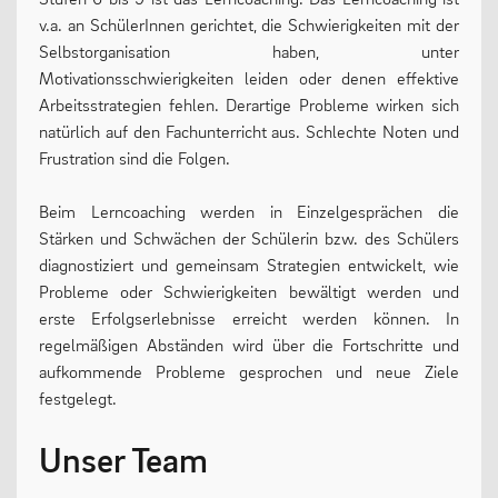
v.a. an SchülerInnen gerichtet, die Schwierigkeiten mit der
MENSCHEN
Selbstorganisation haben, unter
Motivationsschwierigkeiten leiden oder denen effektive
Arbeitsstrategien fehlen. Derartige Probleme wirken sich
Geschäftsverteilungsplan
natürlich auf den Fachunterricht aus. Schlechte Noten und
Frustration sind die Folgen.
Kollegium
Vertretung der Schülerschaft
Beim Lerncoaching werden in Einzelgesprächen die
Stärken und Schwächen der Schülerin bzw. des Schülers
Praktikum
diagnostiziert und gemeinsam Strategien entwickelt, wie
Erziehungsberechtigte & Förderverein
Probleme oder Schwierigkeiten bewältigt werden und
erste Erfolgserlebnisse erreicht werden können. In
Ehemalige
regelmäßigen Abständen wird über die Fortschritte und
Schulsozialarbeit
aufkommende Probleme gesprochen und neue Ziele
festgelegt.
Unser Team
LEBEN