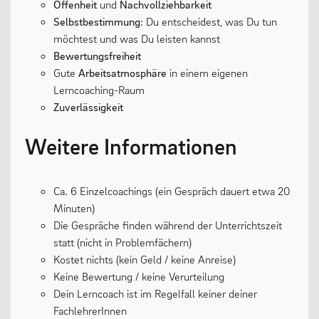
Offenheit
und
Nachvollziehbarkeit
Selbstbestimmung
: Du entscheidest, was Du tun
Oberstufe
möchtest und was Du leisten kannst
Wettbewerbe
Bewertungsfreiheit
Gute
Arbeitsatmosphäre
in einem eigenen
Forschung
Lerncoaching-Raum
Fordern & Fördern
Zuverlässigkeit
Weitere Informationen
SERVICE
Ca. 6 Einzelcoachings (ein Gespräch dauert etwa 20
Minuten)
Anfahrt
Die Gespräche finden während der Unterrichtszeit
Krankmeldung
statt (nicht in Problemfächern)
Kostet nichts (kein Geld / keine Anreise)
Downloads
Keine Bewertung / keine Verurteilung
Stundenpläne
Dein Lerncoach ist im Regelfall keiner deiner
FachlehrerInnen
Kontakt