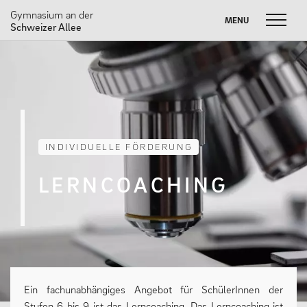
Gymnasium an der
MENU
MENU
Schweizer Allee
Skip
to
FUSSBALL W
Suche
SOMMERBRIEF
M
content
nach:
UNSERE SCHULE
INDIVIDUELLE FÖRDERUNG
Unser Leitbild
Schulprogramm
LERNCOACHING
Neuigkeiten
Partnerschaften
#dasneueGADSA
Nachhaltigkeit
Ein fachunabhängiges Angebot für SchülerInnen der
Stufen 6 bis 9 ist das Lerncoaching. Das Lerncoaching ist