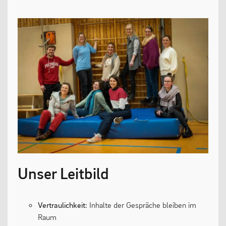
13plus Nachmittagsangebot
Austausche und Fahrten
Europa
Berufliche Orientierung
Beratung
Menschen und Werke des Monats
LERNEN
Unser Leitbild
Fächer
Vertraulichkeit
: Inhalte der Gespräche bleiben im
Erprobungsstufe
Raum
Mittelstufe