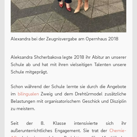
Oberstufe
Wettbewerbe
Forschung
Alexandra bei der Zeugnisvergabe am Opernhaus 2018
Fordern & Fördern
Aleksandra Shcherbakova legte 2018 ihr Abitur an unserer
Schule ab und hat mit ihren vielseitigen Talenten unsere
SERVICE
Schule mitgeprägt.
Schon während der Schule lernte sie durch die Angebote
Anfahrt
im
bilingualen
Zweig und dem Drehtürmodel zusätzliche
Belastungen mit organisatorischem Geschick und Disziplin
Krankmeldung
zu meistern.
Downloads
Seit der 8. Klasse intensivierte sich ihr
Stundenpläne
außerunterrichtliches Engagement. Sie trat der
Chemie-
Kontakt