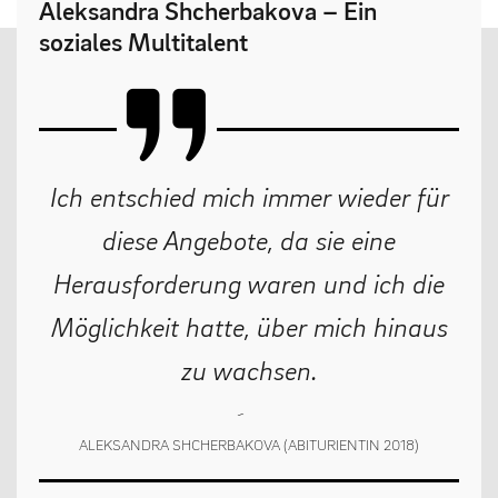
Aleksandra Shcherbakova – Ein
soziales Multitalent
MENSCHEN
Geschäftsverteilungsplan
Kollegium
Ich entschied mich immer wieder für
Vertretung der Schülerschaft
diese Angebote, da sie eine
Praktikum
Herausforderung waren und ich die
Erziehungsberechtigte & Förderverein
Ehemalige
Möglichkeit hatte, über mich hinaus
Schulsozialarbeit
zu wachsen.
ALEKSANDRA SHCHERBAKOVA (ABITURIENTIN 2018)
LEBEN