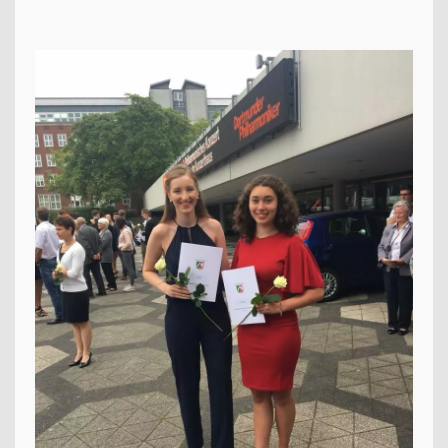
13plus Nachmittagsangebot
Austausche und Fahrten
Europa
Berufliche Orientierung
Beratung
Menschen und Werke des Monats
LERNEN
Fächer
Erprobungsstufe
Mittelstufe