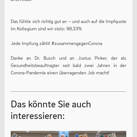
13plus Nachmittagsangebot
Das fühlte sich richtig gut an – und auch auf die Impfquote
Austausche und Fahrten
im Kollegium sind wir stolz: 98,33%
Europa
Jede Impfung zählt! #zusammengegenCorona
Berufliche Orientierung
Beratung
Danke an Dr. Busch und an Justus Pinker, der als
Gesundheitsbeauftragter seit bald zwei Jahren in der
Menschen und Werke des Monats
Corona-Pandemie einen überragenden Job macht!
LERNEN
Das könnte Sie auch
interessieren:
Fächer
Erprobungsstufe
Mittelstufe