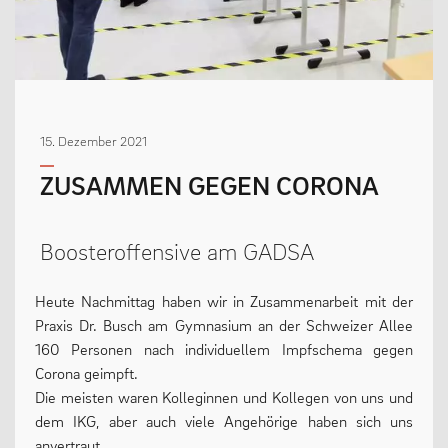
MENSCHEN
Geschäftsverteilungsplan
15. Dezember 2021
Kollegium
ZUSAMMEN GEGEN CORONA
Vertretung der Schülerschaft
Praktikum
Boosteroffensive am GADSA
Erziehungsberechtigte & Förderverein
Ehemalige
Heute Nachmittag haben wir in Zusammenarbeit mit der
Schulsozialarbeit
Praxis Dr. Busch am Gymnasium an der Schweizer Allee
160 Personen nach individuellem Impfschema gegen
Corona geimpft.
Die meisten waren Kolleginnen und Kollegen von uns und
LEBEN
dem IKG, aber auch viele Angehörige haben sich uns
anvertraut.