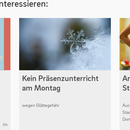
nteressieren:
Kein Präsenzunterricht
A
e
am Montag
St
wegen Glättegefahr
Auc
St
Dor
g im