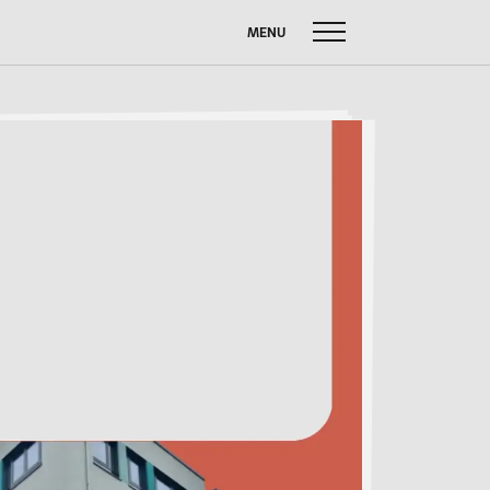
MENU
uche
ach:
FUSSBALL W
SOMMERBRIEF
M
SERVICE
Anfahrt
Krankmeldung
Downloads
Stundenpläne
Kontakt
n