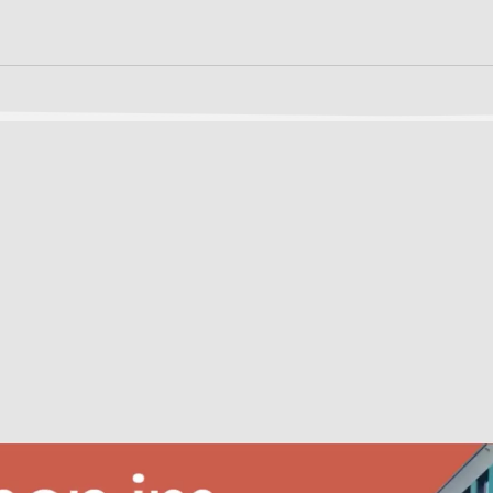
S
n
LEBEN
LERNEN
ilungsplan
13plus Nachmittagsangebot
Fächer
Austausche und Fahrten
Erprobungsstufe
Schülerschaft
Europa
Mittelstufe
Berufliche Orientierung
Oberstufe
chtigte &
Beratung
Wettbewerbe
Menschen und Werke des
Forschung
Monats
Fordern & Förder
it