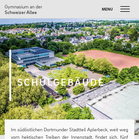
Gymnasium an der
MENU
MENU
Schweizer Allee
Skip
to
FUSSBALL W
Suche
SOMMERBRIEF
M
content
nach:
UNSERE SCHULE
Unser Leitbild
Schulprogramm
SCHULGEBÄUDE
Neuigkeiten
Partnerschaften
#dasneueGADSA
Nachhaltigkeit
Im südöstlichen Dortmunder Stadtteil Aplerbeck, weit weg
vom hektischen Treiben der Innenstadt, findet sich, fünf