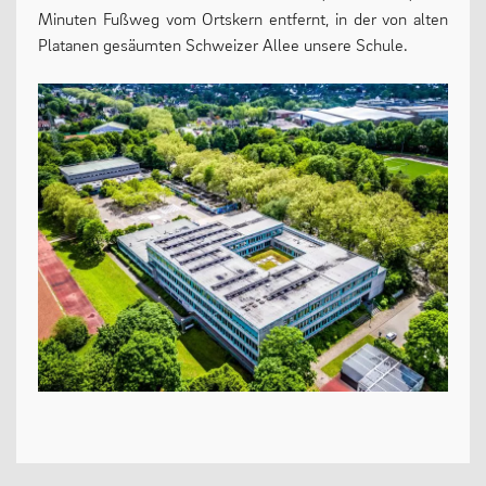
Minuten Fußweg vom Ortskern entfernt, in der von alten
MENSCHEN
Platanen gesäumten Schweizer Allee unsere Schule.
Geschäftsverteilungsplan
Kollegium
Vertretung der Schülerschaft
Praktikum
Erziehungsberechtigte & Förderverein
Ehemalige
Schulsozialarbeit
LEBEN