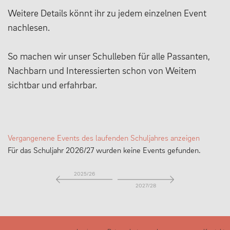
Weitere Details könnt ihr zu jedem einzelnen Event
MENSCHEN
nachlesen.
So machen wir unser Schulleben für alle Passanten,
Geschäftsverteilungsplan
Nachbarn und Interessierten schon von Weitem
Kollegium
sichtbar und erfahrbar.
Vertretung der Schülerschaft
Praktikum
Erziehungsberechtigte & Förderverein
Vergangenene Events des laufenden Schuljahres anzeigen
Ehemalige
Für das Schuljahr 2026/27 wurden keine Events gefunden.
Schulsozialarbeit
2025/26
2027/28
LEBEN