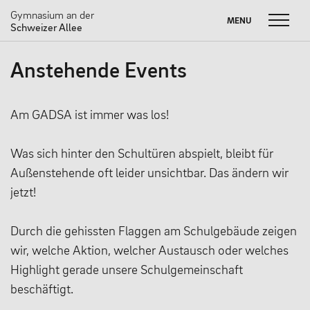
Gymnasium an der
MENU
MENU
Schweizer Allee
Skip
Anstehende Events
to
FUSSBALL W
Suche
SOMMERBRIEF
M
content
nach:
UNSERE SCHULE
Am GADSA ist immer was los!
Unser Leitbild
Was sich hinter den Schultüren abspielt, bleibt für
Außenstehende oft leider unsichtbar. Das ändern wir
Schulprogramm
jetzt!
Neuigkeiten
Partnerschaften
Durch die gehissten Flaggen am Schulgebäude zeigen
wir, welche Aktion, welcher Austausch oder welches
#dasneueGADSA
Highlight gerade unsere Schulgemeinschaft
Nachhaltigkeit
beschäftigt.