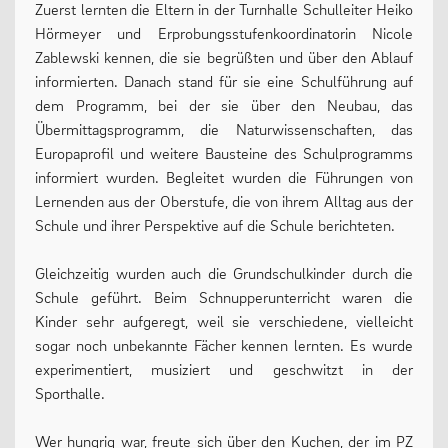
Zuerst lernten die Eltern in der Turnhalle Schulleiter Heiko
Hörmeyer und Erprobungsstufenkoordinatorin Nicole
13plus Nachmittagsangebot
Zablewski kennen, die sie begrüßten und über den Ablauf
Austausche und Fahrten
informierten. Danach stand für sie eine Schulführung auf
dem Programm, bei der sie über den Neubau, das
Europa
Übermittagsprogramm, die Naturwissenschaften, das
Berufliche Orientierung
Europaprofil und weitere Bausteine des Schulprogramms
informiert wurden. Begleitet wurden die Führungen von
Beratung
Lernenden aus der Oberstufe, die von ihrem Alltag aus der
Menschen und Werke des Monats
Schule und ihrer Perspektive auf die Schule berichteten.
Gleichzeitig wurden auch die Grundschulkinder durch die
Schule geführt. Beim Schnupperunterricht waren die
LERNEN
Kinder sehr aufgeregt, weil sie verschiedene, vielleicht
sogar noch unbekannte Fächer kennen lernten. Es wurde
experimentiert, musiziert und geschwitzt in der
Fächer
Sporthalle.
Erprobungsstufe
Wer hungrig war, freute sich über den Kuchen, der im PZ
Mittelstufe