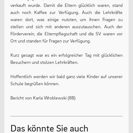
verkauft wurde. Damit die Eltern glücklich waren, stand
Oberstufe
auch noch Kaffee zur Verfügung. Auch die Lehrkräfte
waren dort, was einige nutzten, um ihnen Fragen zu
Wettbewerbe
stellen und sich mit anderen auszutauschen. Auch der
Forschung
Förderverein, die Elternpflegschaft und die SV waren vor
Ort und standen für Fragen zur Verfügung.
Fordern & Fördern
Kurz gesagt war es ein erfolgreicher Tag mit glücklichen
Besuchern und stolzen Lehrkräften.
SERVICE
Hoffentlich werden wir bald ganz viele Kinder auf unserer
Schule begrüßen können.
Anfahrt
Bericht von Karla Wroblewski (8B)
Krankmeldung
Downloads
Stundenpläne
Das könnte Sie auch
Kontakt