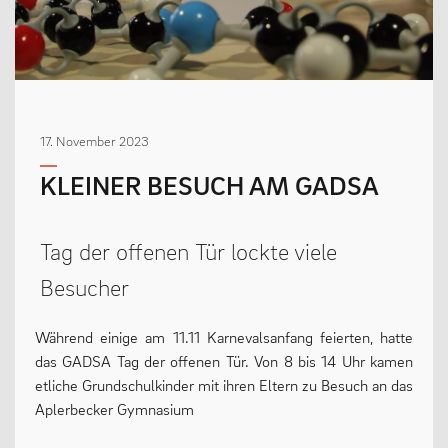
MENSCHEN
Geschäftsverteilungsplan
17. November 2023
Kollegium
KLEINER BESUCH AM GADSA
Vertretung der Schülerschaft
Praktikum
Tag der offenen Tür lockte viele
Erziehungsberechtigte & Förderverein
Besucher
Ehemalige
Schulsozialarbeit
Während einige am 11.11 Karnevalsanfang feierten, hatte
das GADSA Tag der offenen Tür. Von 8 bis 14 Uhr kamen
etliche Grundschulkinder mit ihren Eltern zu Besuch an das
Aplerbecker Gymnasium
LEBEN