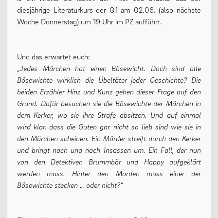
diesjährige Literaturkurs der Q1 am 02.06. (also nächste
Oberstufe
Woche Donnerstag) um 19 Uhr im PZ aufführt.
Wettbewerbe
Forschung
Und das erwartet euch:
„Jedes Märchen hat einen Bösewicht. Doch sind alle
Fordern & Fördern
Bösewichte wirklich die Übeltäter jeder Geschichte? Die
beiden Erzähler Hinz und Kunz gehen dieser Frage auf den
Grund. Dafür besuchen sie die Bösewichte der Märchen in
SERVICE
dem Kerker, wo sie ihre Strafe absitzen. Und auf einmal
wird klar, dass die Guten gar nicht so lieb sind wie sie in
den Märchen scheinen. Ein Mörder streift durch den Kerker
Anfahrt
und bringt nach und nach Insassen um. Ein Fall, der nun
von den Detektiven Brummbär und Happy aufgeklärt
Krankmeldung
werden muss. Hinter den Morden muss einer der
Downloads
Bösewichte stecken … oder nicht?“
Stundenpläne
Kontakt