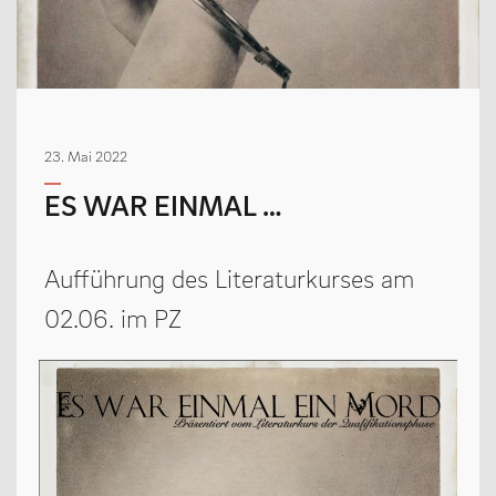
MENSCHEN
Geschäftsverteilungsplan
23. Mai 2022
Kollegium
ES WAR EINMAL …
Vertretung der Schülerschaft
Praktikum
Aufführung des Literaturkurses am
Erziehungsberechtigte & Förderverein
02.06. im PZ
Ehemalige
Schulsozialarbeit
LEBEN