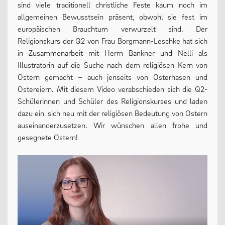
sind viele traditionell christliche Feste kaum noch im
allgemeinen Bewusstsein präsent, obwohl sie fest im
13plus Nachmittagsangebot
europäischen Brauchtum verwurzelt sind. Der
Austausche und Fahrten
Religionskurs der Q2 von Frau Borgmann-Leschke hat sich
in Zusammenarbeit mit Herrn Bankner und Nelli als
Europa
Illustratorin auf die Suche nach dem religiösen Kern von
Berufliche Orientierung
Ostern gemacht – auch jenseits von Osterhasen und
Ostereiern. Mit diesem Video verabschieden sich die Q2-
Beratung
Schülerinnen und Schüler des Religionskurses und laden
Menschen und Werke des Monats
dazu ein, sich neu mit der religiösen Bedeutung von Ostern
auseinanderzusetzen. Wir wünschen allen frohe und
gesegnete Ostern!
LERNEN
Fächer
Erprobungsstufe
Mittelstufe