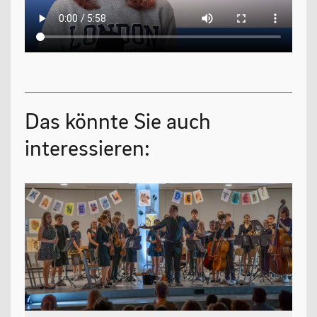
Oberstufe
Wettbewerbe
Forschung
Fordern & Fördern
Das könnte Sie auch
interessieren:
SERVICE
Anfahrt
Krankmeldung
Downloads
Stundenpläne
Kontakt