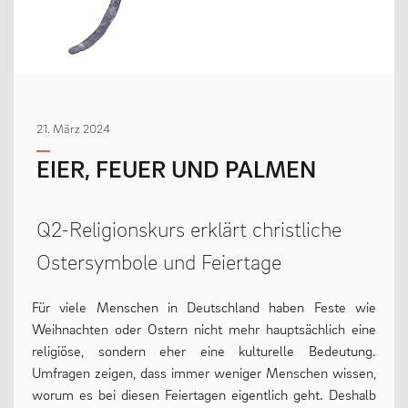
MENSCHEN
Geschäftsverteilungsplan
21. März 2024
Kollegium
EIER, FEUER UND PALMEN
Vertretung der Schülerschaft
Praktikum
Q2-Religionskurs erklärt christliche
Erziehungsberechtigte & Förderverein
Ostersymbole und Feiertage
Ehemalige
Schulsozialarbeit
Für viele Menschen in Deutschland haben Feste wie
Weihnachten oder Ostern nicht mehr hauptsächlich eine
religiöse, sondern eher eine kulturelle Bedeutung.
Umfragen zeigen, dass immer weniger Menschen wissen,
LEBEN
worum es bei diesen Feiertagen eigentlich geht. Deshalb