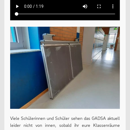
13plus Nachmittagsangebot
Austausche und Fahrten
Europa
Berufliche Orientierung
Beratung
Menschen und Werke des Monats
LERNEN
Fächer
Viele Schülerinnen und Schüler sehen das GADSA aktuell
Erprobungsstufe
leider nicht von innen, sobald ihr eure Klassenräume
Mittelstufe