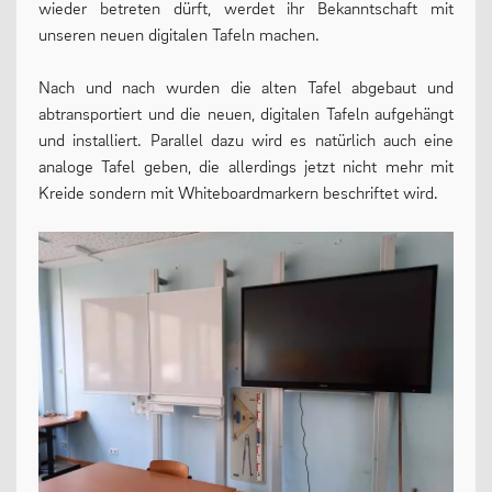
wieder betreten dürft, werdet ihr Bekanntschaft mit
unseren neuen digitalen Tafeln machen.
Oberstufe
Wettbewerbe
Nach und nach wurden die alten Tafel abgebaut und
abtransportiert und die neuen, digitalen Tafeln aufgehängt
Forschung
und installiert. Parallel dazu wird es natürlich auch eine
Fordern & Fördern
analoge Tafel geben, die allerdings jetzt nicht mehr mit
Kreide sondern mit Whiteboardmarkern beschriftet wird.
SERVICE
Anfahrt
Krankmeldung
Downloads
Stundenpläne
Kontakt