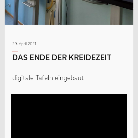
MENSCHEN
Geschäftsverteilungsplan
29. April 2021
Kollegium
DAS ENDE DER KREIDEZEIT
Vertretung der Schülerschaft
Praktikum
digitale Tafeln eingebaut
Erziehungsberechtigte & Förderverein
Ehemalige
Schulsozialarbeit
LEBEN