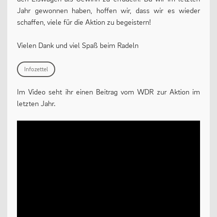
Jahr gewonnen haben, hoffen wir, dass wir es wieder
13plus Nachmittagsangebot
schaffen, viele für die Aktion zu begeistern!
Austausche und Fahrten
Vielen Dank und viel Spaß beim Radeln
Europa
Berufliche Orientierung
Infozettel
Beratung
Im Video seht ihr einen Beitrag vom WDR zur Aktion im
letzten Jahr.
Menschen und Werke des Monats
LERNEN
Fächer
Erprobungsstufe
Mittelstufe