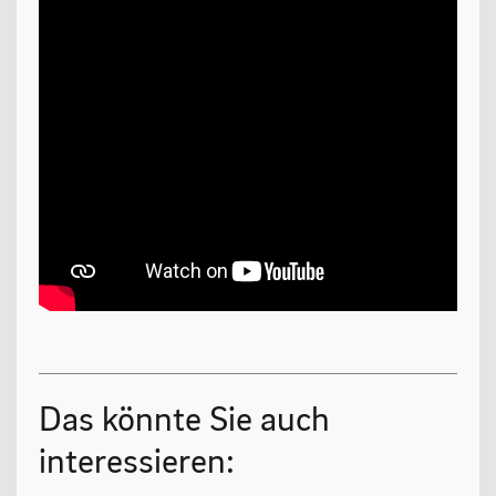
Oberstufe
Wettbewerbe
Forschung
Fordern & Fördern
SERVICE
Anfahrt
Krankmeldung
Das könnte Sie auch
Downloads
interessieren:
Stundenpläne
Kontakt