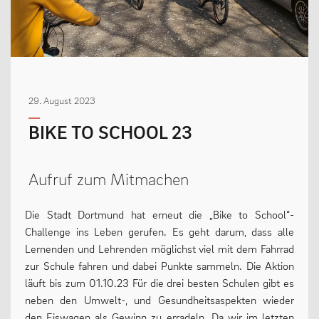
MENSCHEN
Geschäftsverteilungsplan
29. August 2023
Kollegium
BIKE TO SCHOOL 23
Vertretung der Schülerschaft
Praktikum
Aufruf zum Mitmachen
Erziehungsberechtigte & Förderverein
Ehemalige
Die Stadt Dortmund hat erneut die „Bike to School“-
Schulsozialarbeit
Challenge ins Leben gerufen. Es geht darum, dass alle
Lernenden und Lehrenden möglichst viel mit dem Fahrrad
zur Schule fahren und dabei Punkte sammeln. Die Aktion
läuft bis zum 01.10.23 Für die drei besten Schulen gibt es
LEBEN
neben den Umwelt-, und Gesundheitsaspekten wieder
den Eiswagen als Gewinn zu erradeln. Da wir im letzten