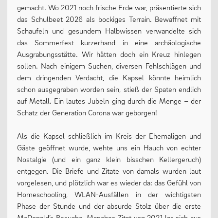
gemacht. Wo 2021 noch frische Erde war, präsentierte sich
das Schulbeet 2026 als bockiges Terrain. Bewaffnet mit
Schaufeln und gesundem Halbwissen verwandelte sich
das Sommerfest kurzerhand in eine archäologische
Ausgrabungsstätte. Wir hätten doch ein Kreuz hinlegen
sollen. Nach einigem Suchen, diversen Fehlschlägen und
dem dringenden Verdacht, die Kapsel könnte heimlich
schon ausgegraben worden sein, stieß der Spaten endlich
auf Metall. Ein lautes Jubeln ging durch die Menge – der
Schatz der Generation Corona war geborgen!
Als die Kapsel schließlich im Kreis der Ehemaligen und
Gäste geöffnet wurde, wehte uns ein Hauch von echter
Nostalgie (und ein ganz klein bisschen Kellergeruch)
entgegen. Die Briefe und Zitate von damals wurden laut
vorgelesen, und plötzlich war es wieder da: das Gefühl von
Homeschooling, WLAN-Ausfällen in der wichtigsten
Phase der Stunde und der absurde Stolz über die erste
McDonald’s Besuche. Manches Zitat von 2021 las sich aus