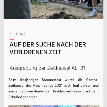
MENSCHEN
Geschäftsverteilungsplan
6. Juli 2026
Kollegium
AUF DER SUCHE NACH DER
Vertretung der Schülerschaft
VERLORENEN ZEIT
Praktikum
Erziehungsberechtigte & Förderverein
Ausgrabung der Zeitkapsel Abi 21
Ehemalige
Schulsozialarbeit
Beim diesjährigen Sommerfest wurde die Corona-
Zeitkapsel des Abijahrgangs 2021 nach fünf Jahren und
einigem schweißtreibenden Buddeln erfolgreich auf dem
Schulhof geborgen.
LEBEN