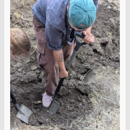
13plus Nachmittagsangebot
Austausche und Fahrten
Europa
Berufliche Orientierung
Beratung
Menschen und Werke des Monats
LERNEN
Fächer
Erprobungsstufe
Mittelstufe