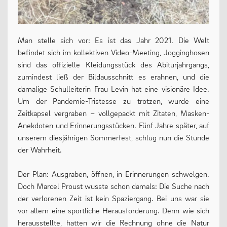
Oberstufe
Wettbewerbe
Man stelle sich vor: Es ist das Jahr 2021. Die Welt
befindet sich im kollektiven Video-Meeting, Jogginghosen
Forschung
sind das offizielle Kleidungsstück des Abiturjahrgangs,
Fordern & Fördern
zumindest ließ der Bildausschnitt es erahnen, und die
damalige Schulleiterin Frau Levin hat eine visionäre Idee.
Um der Pandemie-Tristesse zu trotzen, wurde eine
Zeitkapsel vergraben – vollgepackt mit Zitaten, Masken-
SERVICE
Anekdoten und Erinnerungsstücken. Fünf Jahre später, auf
unserem diesjährigen Sommerfest, schlug nun die Stunde
der Wahrheit.
Anfahrt
Krankmeldung
Der Plan: Ausgraben, öffnen, in Erinnerungen schwelgen.
Doch Marcel Proust wusste schon damals: Die Suche nach
Downloads
der verlorenen Zeit ist kein Spaziergang. Bei uns war sie
Stundenpläne
vor allem eine sportliche Herausforderung. Denn wie sich
herausstellte, hatten wir die Rechnung ohne die Natur
Kontakt