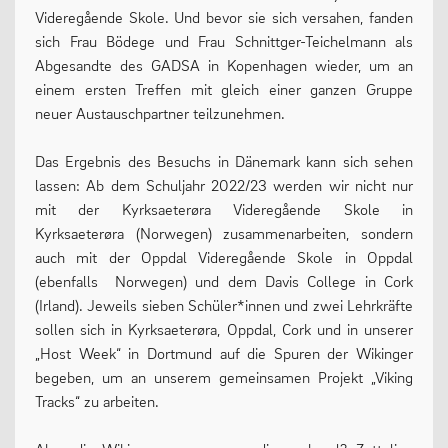
Videregående Skole. Und bevor sie sich versahen, fanden
13plus Nachmittagsangebot
sich Frau Bödege und Frau Schnittger-Teichelmann als
Abgesandte des GADSA in Kopenhagen wieder, um an
Austausche und Fahrten
einem ersten Treffen mit gleich einer ganzen Gruppe
Europa
neuer Austauschpartner teilzunehmen.
Berufliche Orientierung
Das Ergebnis des Besuchs in Dänemark kann sich sehen
Beratung
lassen: Ab dem Schuljahr 2022/23 werden wir nicht nur
mit der Kyrksaeterøra Videregående Skole in
Menschen und Werke des Monats
Kyrksaeterøra (Norwegen) zusammenarbeiten, sondern
auch mit der Oppdal Videregående Skole in Oppdal
(ebenfalls Norwegen) und dem Davis College in Cork
LERNEN
(Irland). Jeweils sieben Schüler*innen und zwei Lehrkräfte
sollen sich in Kyrksaeterøra, Oppdal, Cork und in unserer
„Host Week“ in Dortmund auf die Spuren der Wikinger
Fächer
begeben, um an unserem gemeinsamen Projekt „Viking
Tracks“ zu arbeiten.
Erprobungsstufe
Mittelstufe