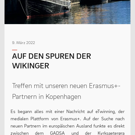
MENSCHEN
Geschäftsverteilungsplan
9. März 2022
Kollegium
AUF DEN SPUREN DER
Vertretung der Schülerschaft
WIKINGER
Praktikum
Erziehungsberechtigte & Förderverein
Treffen mit unseren neuen Erasmus+-
Ehemalige
Partnern in Kopenhagen
Schulsozialarbeit
Es begann alles mit einer Nachricht auf eTwinning, der
medialen Plattform von Erasmus+. Auf der Suche nach
LEBEN
neuen Partnern im europäischen Ausland funkte es direkt
zwischen dem GADSA und der Kyrksaeterøra