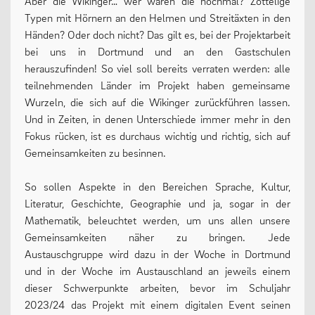
Aber die Wikinger… wer waren die nochmal? Zottelige
Typen mit Hörnern an den Helmen und Streitäxten in den
Oberstufe
Händen? Oder doch nicht? Das gilt es, bei der Projektarbeit
Wettbewerbe
bei uns in Dortmund und an den Gastschulen
herauszufinden! So viel soll bereits verraten werden: alle
Forschung
teilnehmenden Länder im Projekt haben gemeinsame
Fordern & Fördern
Wurzeln, die sich auf die Wikinger zurückführen lassen.
Und in Zeiten, in denen Unterschiede immer mehr in den
Fokus rücken, ist es durchaus wichtig und richtig, sich auf
Gemeinsamkeiten zu besinnen.
SERVICE
So sollen Aspekte in den Bereichen Sprache, Kultur,
Literatur, Geschichte, Geographie und ja, sogar in der
Anfahrt
Mathematik, beleuchtet werden, um uns allen unsere
Krankmeldung
Gemeinsamkeiten näher zu bringen. Jede
Austauschgruppe wird dazu in der Woche in Dortmund
Downloads
und in der Woche im Austauschland an jeweils einem
Stundenpläne
dieser Schwerpunkte arbeiten, bevor im Schuljahr
2023/24 das Projekt mit einem digitalen Event seinen
Kontakt