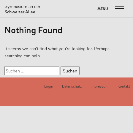
Gymnasium an der
MENU
MENU
Schweizer Allee
Skip
Nothing Found
to
FUSSBALL W
Suche
SOMMERBRIEF
M
content
nach:
UNSERE SCHULE
It seems we can’t find what you’re looking for. Perhaps
searching can help.
Unser Leitbild
Suchen
Schulprogramm
nach:
Neuigkeiten
Login
Datenschutz
Impressum
Kontakt
Partnerschaften
#dasneueGADSA
Nachhaltigkeit