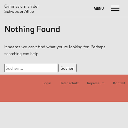
Gymnasium an der
MENU
MENU
Schweizer Allee
Skip
Nothing Found
to
FUSSBALL W
Suche
SOMMERBRIEF
M
content
nach:
UNSERE SCHULE
It seems we can’t find what you’re looking for. Perhaps
searching can help.
Unser Leitbild
Suchen
Schulprogramm
nach:
Neuigkeiten
Login
Datenschutz
Impressum
Kontakt
Partnerschaften
#dasneueGADSA
Nachhaltigkeit