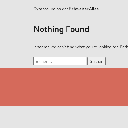
MENU
Gymnasium an der
Schweizer Allee
Skip
Nothing Found
to
content
UNSERE SCHULE
MENSCHEN
It seems we can’t find what you’re looking for. Per
Unser Leitbild
Geschäftsverte
Suchen
nach:
Schulprogramm
Kollegium
Neuigkeiten
Vertretung der 
Partnerschaften
Praktikum
#dasneueGADSA
Erziehungsbere
Förderverein
Nachhaltigkeit
Ehemalige
Schulsozialarbe