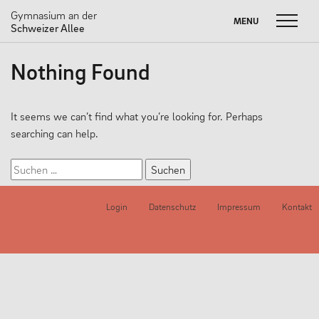
Gymnasium an der
MENU
MENU
Schweizer Allee
Skip
Nothing Found
to
FUSSBALL W
Suche
SOMMERBRIEF
M
content
nach:
UNSERE SCHULE
It seems we can’t find what you’re looking for. Perhaps
searching can help.
Unser Leitbild
Suchen
Schulprogramm
nach:
Neuigkeiten
Login
Datenschutz
Impressum
Kontakt
Partnerschaften
#dasneueGADSA
Nachhaltigkeit