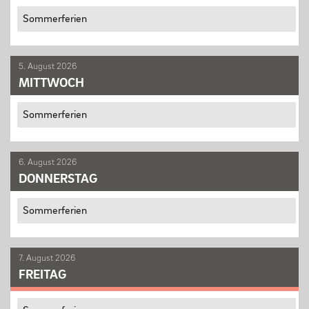
Sommerferien
13plus Nachmittagsangebot
Austausche und Fahrten
5. August 2026
Europa
MITTWOCH
Berufliche Orientierung
Sommerferien
Beratung
Menschen und Werke des Monats
6. August 2026
DONNERSTAG
LERNEN
Sommerferien
Fächer
7. August 2026
FREITAG
Erprobungsstufe
Mittelstufe