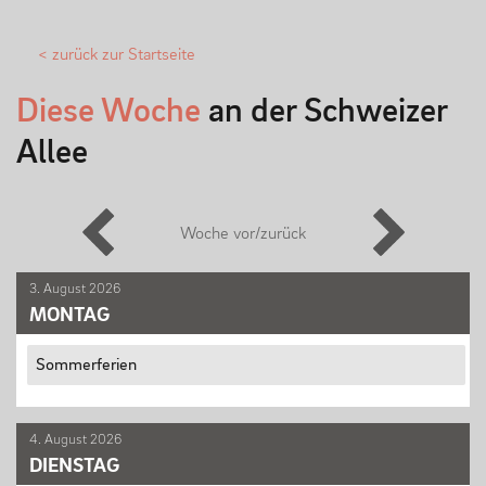
MENSCHEN
< zurück zur Startseite
Diese Woche
an der Schweizer
Geschäftsverteilungsplan
Allee
Kollegium
Vertretung der Schülerschaft
Woche vor/zurück
Praktikum
Erziehungsberechtigte & Förderverein
3. August 2026
MONTAG
Ehemalige
Schulsozialarbeit
Sommerferien
4. August 2026
LEBEN
DIENSTAG